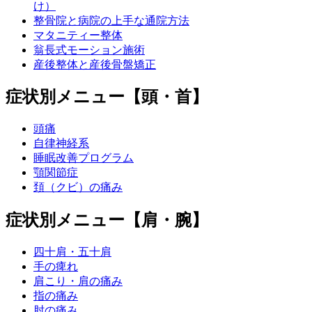
け）
整骨院と病院の上手な通院方法
マタニティー整体
翁長式モーション施術
産後整体と産後骨盤矯正
症状別メニュー【頭・首】
頭痛
自律神経系
睡眠改善プログラム
顎関節症
頚（クビ）の痛み
症状別メニュー【肩・腕】
四十肩・五十肩
手の痺れ
肩こり・肩の痛み
指の痛み
肘の痛み