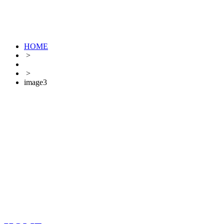
HOME
>
>
image3