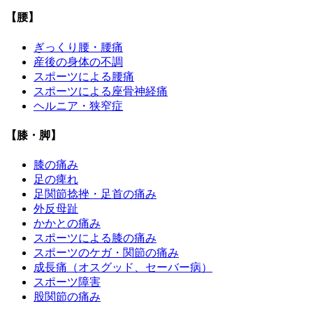
【腰】
ぎっくり腰・腰痛
産後の身体の不調
スポーツによる腰痛
スポーツによる座骨神経痛
ヘルニア・狭窄症
【膝・脚】
膝の痛み
足の痺れ
足関節捻挫・足首の痛み
外反母趾
かかとの痛み
スポーツによる膝の痛み
スポーツのケガ・関節の痛み
成長痛（オスグッド、セーバー病）
スポーツ障害
股関節の痛み