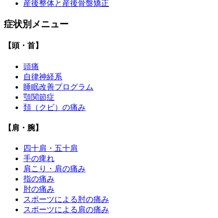
産後整体と産後骨盤矯正
症状別メニュー
【頭・首】
頭痛
自律神経系
睡眠改善プログラム
顎関節症
頚（クビ）の痛み
【肩・腕】
四十肩・五十肩
手の痺れ
肩こり・肩の痛み
指の痛み
肘の痛み
スポーツによる肘の痛み
スポーツによる肩の痛み