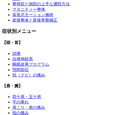
整骨院と病院の上手な通院方法
マタニティー整体
翁長式モーション施術
産後整体と産後骨盤矯正
症状別メニュー
【頭・首】
頭痛
自律神経系
睡眠改善プログラム
顎関節症
頚（クビ）の痛み
【肩・腕】
四十肩・五十肩
手の痺れ
肩こり・肩の痛み
指の痛み