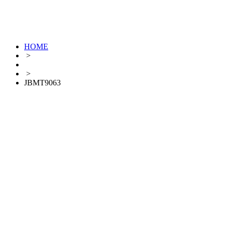
HOME
>
>
JBMT9063