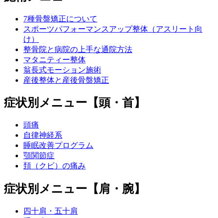
7種骨盤矯正について
スポーツパフォーマンスアップ整体（アスリート向
け）
整骨院と病院の上手な通院方法
マタニティー整体
翁長式モーション施術
産後整体と産後骨盤矯正
症状別メニュー【頭・首】
頭痛
自律神経系
睡眠改善プログラム
顎関節症
頚（クビ）の痛み
症状別メニュー【肩・腕】
四十肩・五十肩