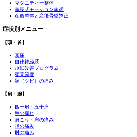
マタニティー整体
翁長式モーション施術
産後整体と産後骨盤矯正
症状別メニュー
【頭・首】
頭痛
自律神経系
睡眠改善プログラム
顎関節症
頚（クビ）の痛み
【肩・腕】
四十肩・五十肩
手の痺れ
肩こり・肩の痛み
指の痛み
肘の痛み