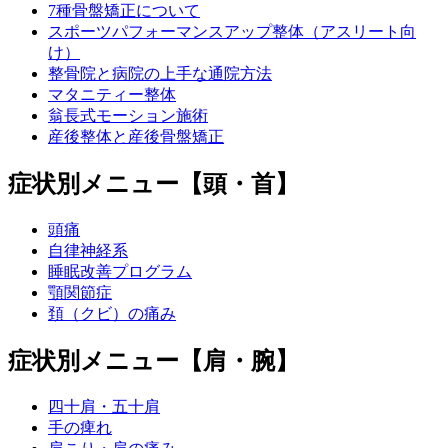
7種骨盤矯正について
スポーツパフォーマンスアップ整体（アスリート向
け）
整骨院と病院の上手な通院方法
マタニティー整体
翁長式モーション施術
産後整体と産後骨盤矯正
症状別メニュー【頭・首】
頭痛
自律神経系
睡眠改善プログラム
顎関節症
頚（クビ）の痛み
症状別メニュー【肩・腕】
四十肩・五十肩
手の痺れ