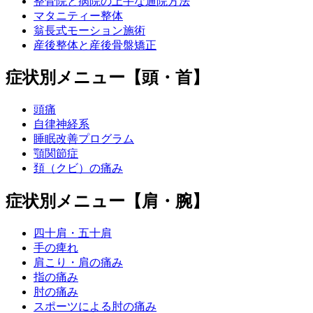
整骨院と病院の上手な通院方法
マタニティー整体
翁長式モーション施術
産後整体と産後骨盤矯正
症状別メニュー【頭・首】
頭痛
自律神経系
睡眠改善プログラム
顎関節症
頚（クビ）の痛み
症状別メニュー【肩・腕】
四十肩・五十肩
手の痺れ
肩こり・肩の痛み
指の痛み
肘の痛み
スポーツによる肘の痛み