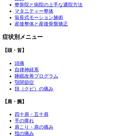
整骨院と病院の上手な通院方法
マタニティー整体
翁長式モーション施術
産後整体と産後骨盤矯正
症状別メニュー
【頭・首】
頭痛
自律神経系
睡眠改善プログラム
顎関節症
頚（クビ）の痛み
【肩・腕】
四十肩・五十肩
手の痺れ
肩こり・肩の痛み
指の痛み