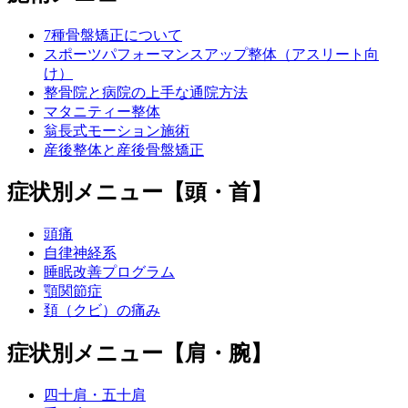
7種骨盤矯正について
スポーツパフォーマンスアップ整体（アスリート向
け）
整骨院と病院の上手な通院方法
マタニティー整体
翁長式モーション施術
産後整体と産後骨盤矯正
症状別メニュー【頭・首】
頭痛
自律神経系
睡眠改善プログラム
顎関節症
頚（クビ）の痛み
症状別メニュー【肩・腕】
四十肩・五十肩