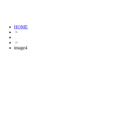
HOME
>
>
image4