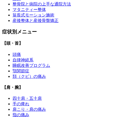
整骨院と病院の上手な通院方法
マタニティー整体
翁長式モーション施術
産後整体と産後骨盤矯正
症状別メニュー
【頭・首】
頭痛
自律神経系
睡眠改善プログラム
顎関節症
頚（クビ）の痛み
【肩・腕】
四十肩・五十肩
手の痺れ
肩こり・肩の痛み
指の痛み