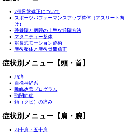
7種骨盤矯正について
スポーツパフォーマンスアップ整体（アスリート向
け）
整骨院と病院の上手な通院方法
マタニティー整体
翁長式モーション施術
産後整体と産後骨盤矯正
症状別メニュー【頭・首】
頭痛
自律神経系
睡眠改善プログラム
顎関節症
頚（クビ）の痛み
症状別メニュー【肩・腕】
四十肩・五十肩