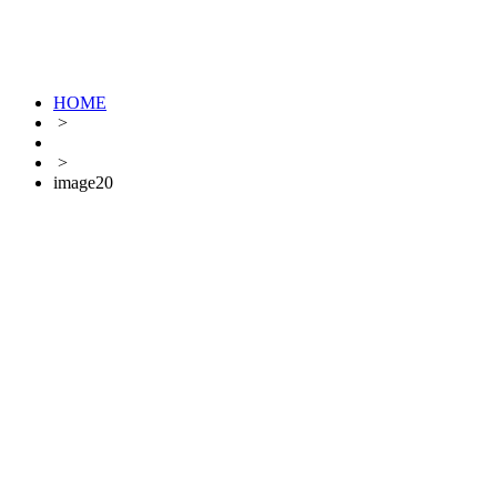
HOME
>
>
image20