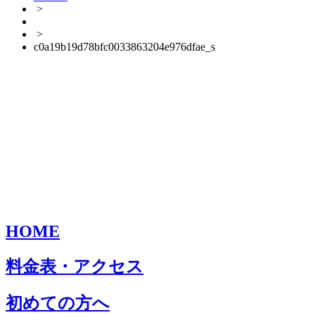
>
>
c0a19b19d78bfc0033863204e976dfae_s
HOME
料金表・アクセス
初めての方へ