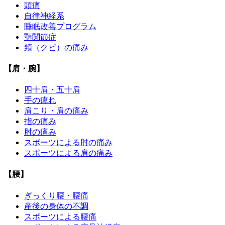
頭痛
自律神経系
睡眠改善プログラム
顎関節症
頚（クビ）の痛み
【肩・腕】
四十肩・五十肩
手の痺れ
肩こり・肩の痛み
指の痛み
肘の痛み
スポーツによる肘の痛み
スポーツによる肩の痛み
【腰】
ぎっくり腰・腰痛
産後の身体の不調
スポーツによる腰痛