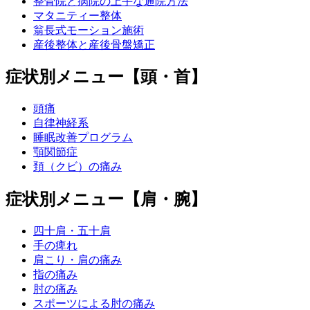
整骨院と病院の上手な通院方法
マタニティー整体
翁長式モーション施術
産後整体と産後骨盤矯正
症状別メニュー【頭・首】
頭痛
自律神経系
睡眠改善プログラム
顎関節症
頚（クビ）の痛み
症状別メニュー【肩・腕】
四十肩・五十肩
手の痺れ
肩こり・肩の痛み
指の痛み
肘の痛み
スポーツによる肘の痛み