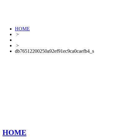
HOME
>
>
db76512200250a92ef91ec9ca0caefb4_s
HOME