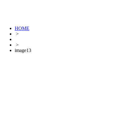
HOME
>
>
image13