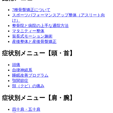
7種骨盤矯正について
スポーツパフォーマンスアップ整体（アスリート向
け）
整骨院と病院の上手な通院方法
マタニティー整体
翁長式モーション施術
産後整体と産後骨盤矯正
症状別メニュー【頭・首】
頭痛
自律神経系
睡眠改善プログラム
顎関節症
頚（クビ）の痛み
症状別メニュー【肩・腕】
四十肩・五十肩