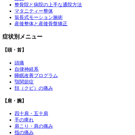
整骨院と病院の上手な通院方法
マタニティー整体
翁長式モーション施術
産後整体と産後骨盤矯正
症状別メニュー
【頭・首】
頭痛
自律神経系
睡眠改善プログラム
顎関節症
頚（クビ）の痛み
【肩・腕】
四十肩・五十肩
手の痺れ
肩こり・肩の痛み
指の痛み